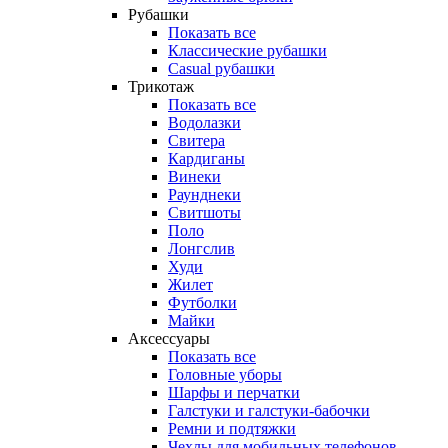
Рубашки
Показать все
Классические рубашки
Casual рубашки
Трикотаж
Показать все
Водолазки
Свитера
Кардиганы
Винеки
Раунднеки
Свитшоты
Поло
Лонгслив
Худи
Жилет
Футболки
Майки
Аксессуары
Показать все
Головные уборы
Шарфы и перчатки
Галстуки и галстуки-бабочки
Ремни и подтяжки
Чехлы для мобильных телефонов