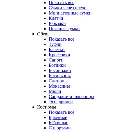
Показать все
Сумки через плечо
Миниатюрные cумки
Клатчи
Рюкзаки
Поясные сумки
Обувь
Показать все
Туфли
Балетки
Кроссовки
Сапоги
Ботинки
Босоножки
Ботильоны
Слипоны
Мокасины
Мюли
Сандалии и шлепанцы
Эспадрильи
Костюмы
Показать все
Брючные
Юбочные
С шортами