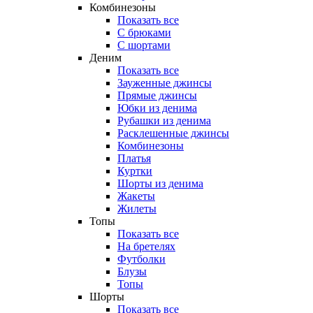
Комбинезоны
Показать все
С брюками
С шортами
Деним
Показать все
Зауженные джинсы
Прямые джинсы
Юбки из денима
Рубашки из денима
Расклешенные джинсы
Комбинезоны
Платья
Куртки
Шорты из денима
Жакеты
Жилеты
Топы
Показать все
На бретелях
Футболки
Блузы
Топы
Шорты
Показать все