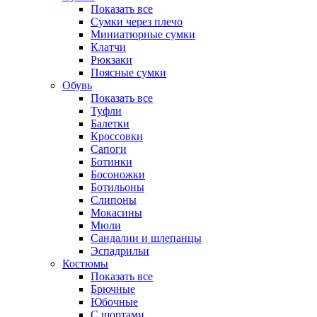
Показать все
Сумки через плечо
Миниатюрные cумки
Клатчи
Рюкзаки
Поясные сумки
Обувь
Показать все
Туфли
Балетки
Кроссовки
Сапоги
Ботинки
Босоножки
Ботильоны
Слипоны
Мокасины
Мюли
Сандалии и шлепанцы
Эспадрильи
Костюмы
Показать все
Брючные
Юбочные
С шортами