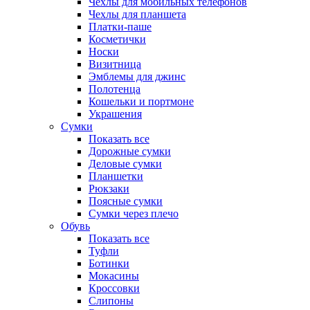
Чехлы для мобильных телефонов
Чехлы для планшета
Платки-паше
Косметички
Носки
Визитница
Эмблемы для джинс
Полотенца
Кошельки и портмоне
Украшения
Сумки
Показать все
Дорожные сумки
Деловые сумки
Планшетки
Рюкзаки
Поясные сумки
Сумки через плечо
Обувь
Показать все
Туфли
Ботинки
Мокасины
Кроссовки
Слипоны