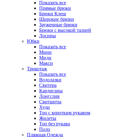
Показать все
Прямые брюки
Брюки Клеш
Широкие брюки
Зауженные брюки
Брюки с высокой талией
Лосины
Юбки
Показать все
Мини
Миди
Макси
Трикотаж
Показать все
Водолазки
Свитера
Кардиганы
Лонгслив
Свитшоты
Худи
Топ с коротким рукавом
Жилеты
Топ без рукава
Поло
Пляжная Одежда