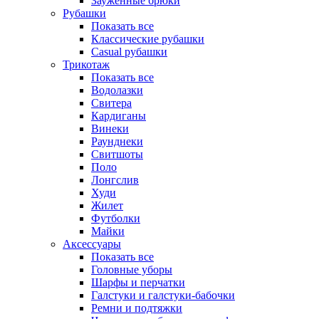
Зауженные брюки
Рубашки
Показать все
Классические рубашки
Casual рубашки
Трикотаж
Показать все
Водолазки
Свитера
Кардиганы
Винеки
Раунднеки
Свитшоты
Поло
Лонгслив
Худи
Жилет
Футболки
Майки
Аксессуары
Показать все
Головные уборы
Шарфы и перчатки
Галстуки и галстуки-бабочки
Ремни и подтяжки