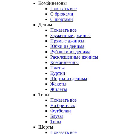
Комбинезоны
Показать все
С брюками
С шортами
Деним
Показать все
Зауженные джинсы
Прямые джинсы
Юбки из денима
Рубашки из денима
Расклешенные джинсы
Комбинезоны
Платья
Куртки
Шорты из денима
Жакеты
Жилеты
Топы
Показать все
На бретелях
Футболки
Блузы
Топы
Шорты
Показать все