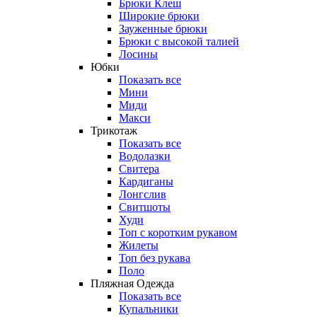
Брюки Клеш
Широкие брюки
Зауженные брюки
Брюки с высокой талией
Лосины
Юбки
Показать все
Мини
Миди
Макси
Трикотаж
Показать все
Водолазки
Свитера
Кардиганы
Лонгслив
Свитшоты
Худи
Топ с коротким рукавом
Жилеты
Топ без рукава
Поло
Пляжная Одежда
Показать все
Купальники