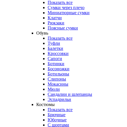
Показать все
Сумки через плечо
Миниатюрные cумки
Клатчи
Рюкзаки
Поясные сумки
Обувь
Показать все
Туфли
Балетки
Кроссовки
Сапоги
Ботинки
Босоножки
Ботильоны
Слипоны
Мокасины
Мюли
Сандалии и шлепанцы
Эспадрильи
Костюмы
Показать все
Брючные
Юбочные
С шортами