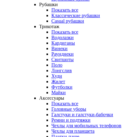
Рубашки
Показать все
Классические рубашки
Casual рубашки
Трикотаж
Показать все
Водолазки
Кардиганы
Винеки
Раунднеки
Свитшоты
Поло
Лонгслив
Худи
Жилет
Футболки
Майки
Аксессуары
Показать все
Головные уборы
Галстуки и галстуки-бабочки
Ремни и подтяжки
Чехлы для мобильных телефонов
Чехлы для планшета
Платки-паше