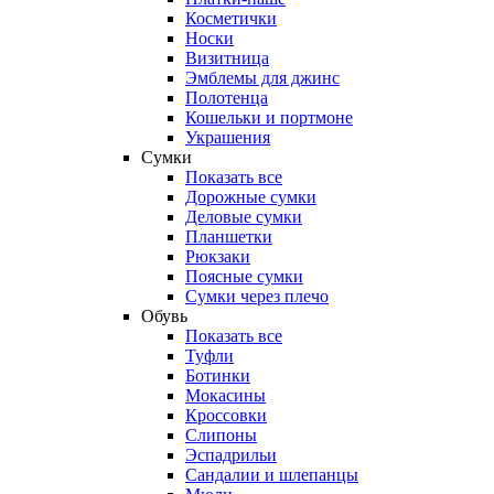
Косметички
Носки
Визитница
Эмблемы для джинс
Полотенца
Кошельки и портмоне
Украшения
Сумки
Показать все
Дорожные сумки
Деловые сумки
Планшетки
Рюкзаки
Поясные сумки
Сумки через плечо
Обувь
Показать все
Туфли
Ботинки
Мокасины
Кроссовки
Слипоны
Эспадрильи
Сандалии и шлепанцы