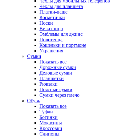
Чехлы для мобильных телефонов
Чехлы для планшета
Платки-паше
Косметички
Носки
Визитница
Эмблемы для джинс
Полотенца
Кошельки и портмоне
Украшения
Сумки
Показать все
Дорожные сумки
Деловые сумки
Планшетки
Рюкзаки
Поясные сумки
Сумки через плечо
Обувь
Показать все
Туфли
Ботинки
Мокасины
Кроссовки
Слипоны