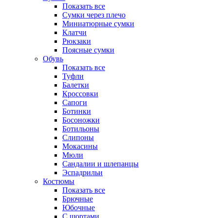
Показать все
Сумки через плечо
Миниатюрные cумки
Клатчи
Рюкзаки
Поясные сумки
Обувь
Показать все
Туфли
Балетки
Кроссовки
Сапоги
Ботинки
Босоножки
Ботильоны
Слипоны
Мокасины
Мюли
Сандалии и шлепанцы
Эспадрильи
Костюмы
Показать все
Брючные
Юбочные
С шортами