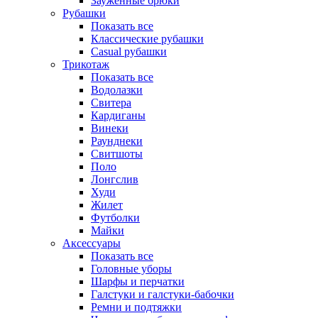
Зауженные брюки
Рубашки
Показать все
Классические рубашки
Casual рубашки
Трикотаж
Показать все
Водолазки
Свитера
Кардиганы
Винеки
Раунднеки
Свитшоты
Поло
Лонгслив
Худи
Жилет
Футболки
Майки
Аксессуары
Показать все
Головные уборы
Шарфы и перчатки
Галстуки и галстуки-бабочки
Ремни и подтяжки