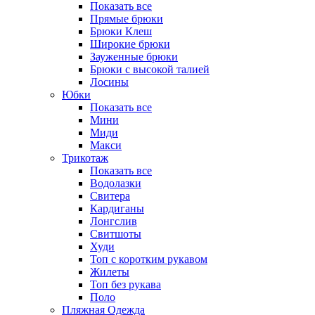
Показать все
Прямые брюки
Брюки Клеш
Широкие брюки
Зауженные брюки
Брюки с высокой талией
Лосины
Юбки
Показать все
Мини
Миди
Макси
Трикотаж
Показать все
Водолазки
Свитера
Кардиганы
Лонгслив
Свитшоты
Худи
Топ с коротким рукавом
Жилеты
Топ без рукава
Поло
Пляжная Одежда