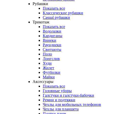
Рубашки
Показать все
Классические рубашки
Casual рубашки
Трикотаж
Показать все
Водолазки
Кардиганы
Винеки
Раунднеки
Свитшоты
Поло
Лонгслив
Худи
Жилет
Футболки
Майки
Аксессуары
Показать все
Головные уборы
Галстуки и галстуки-бабочки
Ремни и подтяжки
Чехлы для мобильных телефонов
Чехлы для планшета
Платки-паше