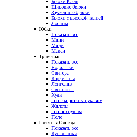
Брюки Клеш
Широкие брюки
Зауженные брюки
Брюки с высокой талией
Лосины
Юбки
Показать все
Мини
Миди
Макси
Трикотаж
Показать все
Водолазки
Свитера
Кардиганы
Лонгслив
Свитшоты
Худи
Топ с коротким рукавом
Жилеты
Топ без рукава
Поло
Пляжная Одежда
Показать все
Купальники