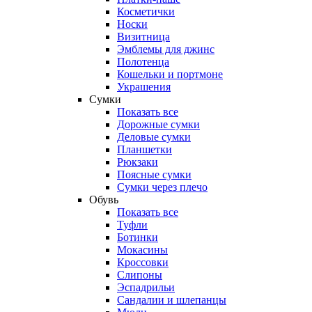
Косметички
Носки
Визитница
Эмблемы для джинс
Полотенца
Кошельки и портмоне
Украшения
Сумки
Показать все
Дорожные сумки
Деловые сумки
Планшетки
Рюкзаки
Поясные сумки
Сумки через плечо
Обувь
Показать все
Туфли
Ботинки
Мокасины
Кроссовки
Слипоны
Эспадрильи
Сандалии и шлепанцы