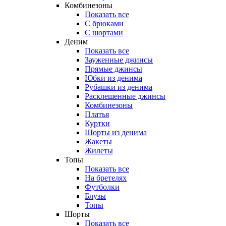
Комбинезоны
Показать все
С брюками
С шортами
Деним
Показать все
Зауженные джинсы
Прямые джинсы
Юбки из денима
Рубашки из денима
Расклешенные джинсы
Комбинезоны
Платья
Куртки
Шорты из денима
Жакеты
Жилеты
Топы
Показать все
На бретелях
Футболки
Блузы
Топы
Шорты
Показать все