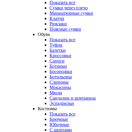
Показать все
Сумки через плечо
Миниатюрные cумки
Клатчи
Рюкзаки
Поясные сумки
Обувь
Показать все
Туфли
Балетки
Кроссовки
Сапоги
Ботинки
Босоножки
Ботильоны
Слипоны
Мокасины
Мюли
Сандалии и шлепанцы
Эспадрильи
Костюмы
Показать все
Брючные
Юбочные
С шортами