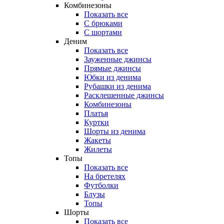
Комбинезоны
Показать все
С брюками
С шортами
Деним
Показать все
Зауженные джинсы
Прямые джинсы
Юбки из денима
Рубашки из денима
Расклешенные джинсы
Комбинезоны
Платья
Куртки
Шорты из денима
Жакеты
Жилеты
Топы
Показать все
На бретелях
Футболки
Блузы
Топы
Шорты
Показать все