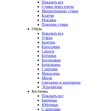
Показать все
Сумки через плечо
Миниатюрные cумки
Клатчи
Рюкзаки
Поясные сумки
Обувь
Показать все
Туфли
Балетки
Кроссовки
Сапоги
Ботинки
Босоножки
Ботильоны
Слипоны
Мокасины
Мюли
Сандалии и шлепанцы
Эспадрильи
Костюмы
Показать все
Брючные
Юбочные
С шортами