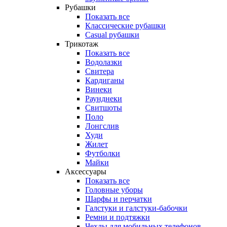
Рубашки
Показать все
Классические рубашки
Casual рубашки
Трикотаж
Показать все
Водолазки
Свитера
Кардиганы
Винеки
Раунднеки
Свитшоты
Поло
Лонгслив
Худи
Жилет
Футболки
Майки
Аксессуары
Показать все
Головные уборы
Шарфы и перчатки
Галстуки и галстуки-бабочки
Ремни и подтяжки
Чехлы для мобильных телефонов