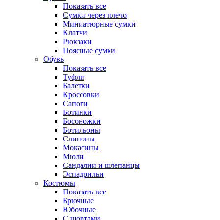
Показать все
Сумки через плечо
Миниатюрные cумки
Клатчи
Рюкзаки
Поясные сумки
Обувь
Показать все
Туфли
Балетки
Кроссовки
Сапоги
Ботинки
Босоножки
Ботильоны
Слипоны
Мокасины
Мюли
Сандалии и шлепанцы
Эспадрильи
Костюмы
Показать все
Брючные
Юбочные
С шортами