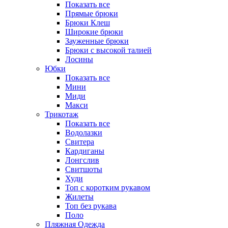
Показать все
Прямые брюки
Брюки Клеш
Широкие брюки
Зауженные брюки
Брюки с высокой талией
Лосины
Юбки
Показать все
Мини
Миди
Макси
Трикотаж
Показать все
Водолазки
Свитера
Кардиганы
Лонгслив
Свитшоты
Худи
Топ с коротким рукавом
Жилеты
Топ без рукава
Поло
Пляжная Одежда