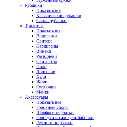
Зауженные брюки
Рубашки
Показать все
Классические рубашки
Casual рубашки
Трикотаж
Показать все
Водолазки
Свитера
Кардиганы
Винеки
Раунднеки
Свитшоты
Поло
Лонгслив
Худи
Жилет
Футболки
Майки
Аксессуары
Показать все
Головные уборы
Шарфы и перчатки
Галстуки и галстуки-бабочки
Ремни и подтяжки