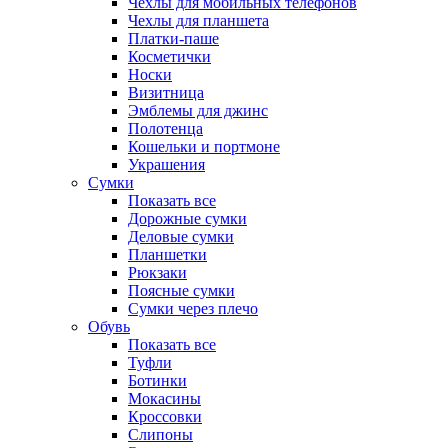
Чехлы для мобильных телефонов
Чехлы для планшета
Платки-паше
Косметички
Носки
Визитница
Эмблемы для джинс
Полотенца
Кошельки и портмоне
Украшения
Сумки
Показать все
Дорожные сумки
Деловые сумки
Планшетки
Рюкзаки
Поясные сумки
Сумки через плечо
Обувь
Показать все
Туфли
Ботинки
Мокасины
Кроссовки
Слипоны