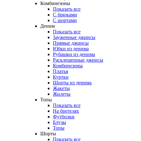
Комбинезоны
Показать все
С брюками
С шортами
Деним
Показать все
Зауженные джинсы
Прямые джинсы
Юбки из денима
Рубашки из денима
Расклешенные джинсы
Комбинезоны
Платья
Куртки
Шорты из денима
Жакеты
Жилеты
Топы
Показать все
На бретелях
Футболки
Блузы
Топы
Шорты
Показать все