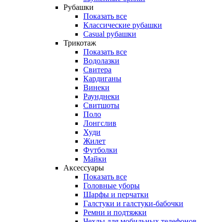
Рубашки
Показать все
Классические рубашки
Casual рубашки
Трикотаж
Показать все
Водолазки
Свитера
Кардиганы
Винеки
Раунднеки
Свитшоты
Поло
Лонгслив
Худи
Жилет
Футболки
Майки
Аксессуары
Показать все
Головные уборы
Шарфы и перчатки
Галстуки и галстуки-бабочки
Ремни и подтяжки
Чехлы для мобильных телефонов