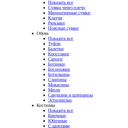
Показать все
Сумки через плечо
Миниатюрные cумки
Клатчи
Рюкзаки
Поясные сумки
Обувь
Показать все
Туфли
Балетки
Кроссовки
Сапоги
Ботинки
Босоножки
Ботильоны
Слипоны
Мокасины
Мюли
Сандалии и шлепанцы
Эспадрильи
Костюмы
Показать все
Брючные
Юбочные
С шортами