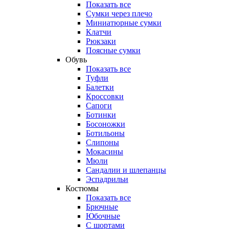
Показать все
Сумки через плечо
Миниатюрные cумки
Клатчи
Рюкзаки
Поясные сумки
Обувь
Показать все
Туфли
Балетки
Кроссовки
Сапоги
Ботинки
Босоножки
Ботильоны
Слипоны
Мокасины
Мюли
Сандалии и шлепанцы
Эспадрильи
Костюмы
Показать все
Брючные
Юбочные
С шортами