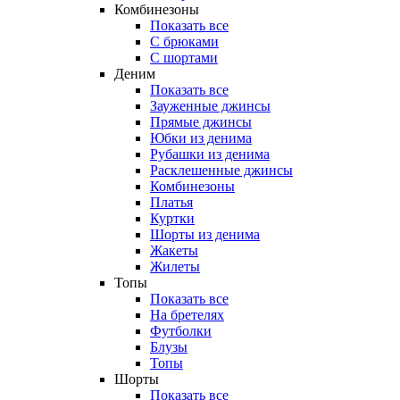
Комбинезоны
Показать все
С брюками
С шортами
Деним
Показать все
Зауженные джинсы
Прямые джинсы
Юбки из денима
Рубашки из денима
Расклешенные джинсы
Комбинезоны
Платья
Куртки
Шорты из денима
Жакеты
Жилеты
Топы
Показать все
На бретелях
Футболки
Блузы
Топы
Шорты
Показать все