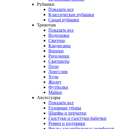
Рубашки
Показать все
Классические рубашки
Casual рубашки
Трикотаж
Показать все
Водолазки
Свитера
Кардиганы
Винеки
Раунднеки
Свитшоты
Поло
Лонгслив
Худи
Жилет
Футболки
Майки
Аксессуары
Показать все
Головные уборы
Шарфы и перчатки
Галстуки и галстуки-бабочки
Ремни и подтяжки
Чехлы для мобильных телефонов