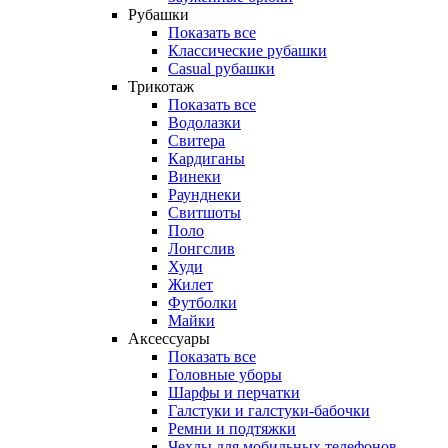
Рубашки
Показать все
Классические рубашки
Casual рубашки
Трикотаж
Показать все
Водолазки
Свитера
Кардиганы
Винеки
Раунднеки
Свитшоты
Поло
Лонгслив
Худи
Жилет
Футболки
Майки
Аксессуары
Показать все
Головные уборы
Шарфы и перчатки
Галстуки и галстуки-бабочки
Ремни и подтяжки
Чехлы для мобильных телефонов