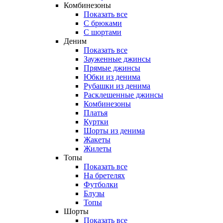
Комбинезоны
Показать все
С брюками
С шортами
Деним
Показать все
Зауженные джинсы
Прямые джинсы
Юбки из денима
Рубашки из денима
Расклешенные джинсы
Комбинезоны
Платья
Куртки
Шорты из денима
Жакеты
Жилеты
Топы
Показать все
На бретелях
Футболки
Блузы
Топы
Шорты
Показать все