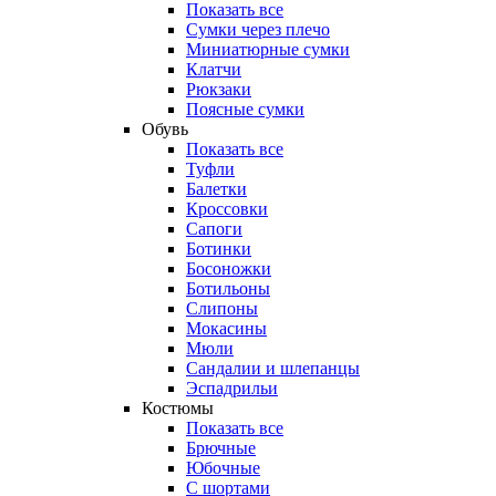
Показать все
Сумки через плечо
Миниатюрные cумки
Клатчи
Рюкзаки
Поясные сумки
Обувь
Показать все
Туфли
Балетки
Кроссовки
Сапоги
Ботинки
Босоножки
Ботильоны
Слипоны
Мокасины
Мюли
Сандалии и шлепанцы
Эспадрильи
Костюмы
Показать все
Брючные
Юбочные
С шортами