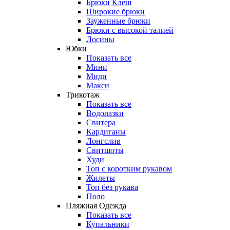
Брюки Клеш
Широкие брюки
Зауженные брюки
Брюки с высокой талией
Лосины
Юбки
Показать все
Мини
Миди
Макси
Трикотаж
Показать все
Водолазки
Свитера
Кардиганы
Лонгслив
Свитшоты
Худи
Топ с коротким рукавом
Жилеты
Топ без рукава
Поло
Пляжная Одежда
Показать все
Купальники