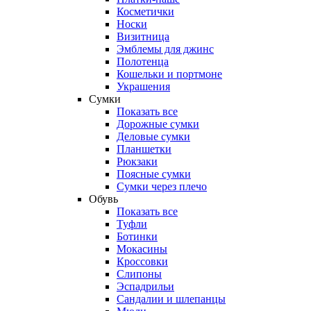
Косметички
Носки
Визитница
Эмблемы для джинс
Полотенца
Кошельки и портмоне
Украшения
Сумки
Показать все
Дорожные сумки
Деловые сумки
Планшетки
Рюкзаки
Поясные сумки
Сумки через плечо
Обувь
Показать все
Туфли
Ботинки
Мокасины
Кроссовки
Слипоны
Эспадрильи
Сандалии и шлепанцы