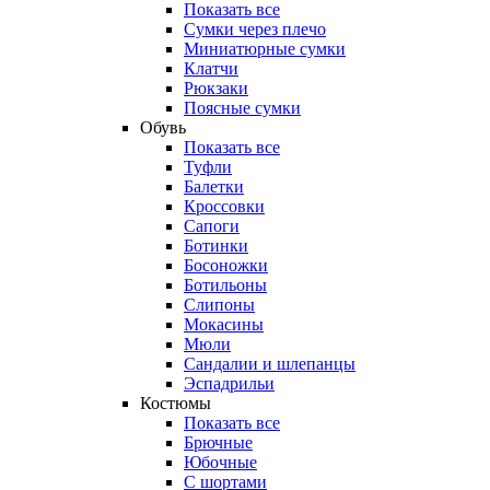
Показать все
Сумки через плечо
Миниатюрные cумки
Клатчи
Рюкзаки
Поясные сумки
Обувь
Показать все
Туфли
Балетки
Кроссовки
Сапоги
Ботинки
Босоножки
Ботильоны
Слипоны
Мокасины
Мюли
Сандалии и шлепанцы
Эспадрильи
Костюмы
Показать все
Брючные
Юбочные
С шортами