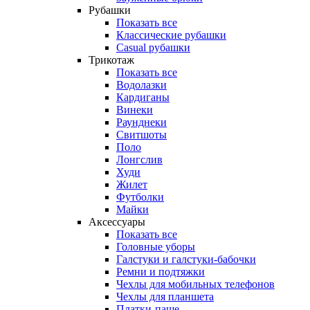
Рубашки
Показать все
Классические рубашки
Casual рубашки
Трикотаж
Показать все
Водолазки
Кардиганы
Винеки
Раунднеки
Свитшоты
Поло
Лонгслив
Худи
Жилет
Футболки
Майки
Аксессуары
Показать все
Головные уборы
Галстуки и галстуки-бабочки
Ремни и подтяжки
Чехлы для мобильных телефонов
Чехлы для планшета
Платки-паше