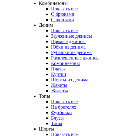
Комбинезоны
Показать все
С брюками
С шортами
Деним
Показать все
Зауженные джинсы
Прямые джинсы
Юбки из денима
Рубашки из денима
Расклешенные джинсы
Комбинезоны
Платья
Куртки
Шорты из денима
Жакеты
Жилеты
Топы
Показать все
На бретелях
Футболки
Блузы
Топы
Шорты
Показать все