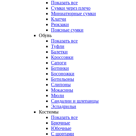
Показать все
Сумки через плечо
Миниатюрные cумки
Клатчи
Рюкзаки
Поясные сумки
Обувь
Показать все
Туфли
Балетки
Кроссовки
Сапоги
Ботинки
Босоножки
Ботильоны
Слипоны
Мокасины
Мюли
Сандалии и шлепанцы
Эспадрильи
Костюмы
Показать все
Брючные
Юбочные
С шортами