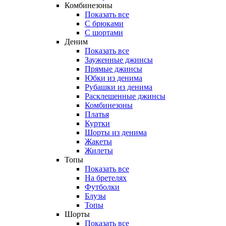
Комбинезоны
Показать все
С брюками
С шортами
Деним
Показать все
Зауженные джинсы
Прямые джинсы
Юбки из денима
Рубашки из денима
Расклешенные джинсы
Комбинезоны
Платья
Куртки
Шорты из денима
Жакеты
Жилеты
Топы
Показать все
На бретелях
Футболки
Блузы
Топы
Шорты
Показать все