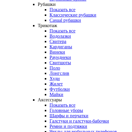
Рубашки
Показать все
Классические рубашки
Casual рубашки
Трикотаж
Показать все
Водолазки
Свитера
Кардиганы
Винеки
Раунднеки
Свитшоты
Поло
Лонгслив
Худи
Жилет
Футболки
Майки
Аксессуары
Показать все
Головные уборы
Шарфы и перчатки
Галстуки и галстуки-бабочки
Ремни и подтяжки
Чехлы для мобильных телефонов