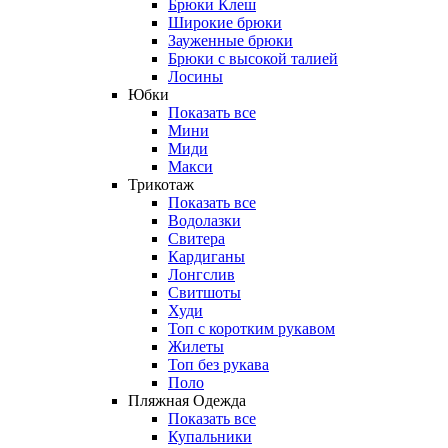
Брюки Клеш
Широкие брюки
Зауженные брюки
Брюки с высокой талией
Лосины
Юбки
Показать все
Мини
Миди
Макси
Трикотаж
Показать все
Водолазки
Свитера
Кардиганы
Лонгслив
Свитшоты
Худи
Топ с коротким рукавом
Жилеты
Топ без рукава
Поло
Пляжная Одежда
Показать все
Купальники