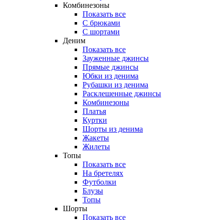
Комбинезоны
Показать все
С брюками
С шортами
Деним
Показать все
Зауженные джинсы
Прямые джинсы
Юбки из денима
Рубашки из денима
Расклешенные джинсы
Комбинезоны
Платья
Куртки
Шорты из денима
Жакеты
Жилеты
Топы
Показать все
На бретелях
Футболки
Блузы
Топы
Шорты
Показать все