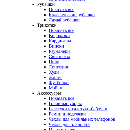
Рубашки
Показать все
Классические рубашки
Casual рубашки
Трикотаж
Показать все
Водолазки
Кардиганы
Винеки
Раунднеки
Свитшоты
Поло
Лонгслив
Худи
Жилет
Футболки
Майки
Аксессуары
Показать все
Головные уборы
Галстуки и галстуки-бабочки
Ремни и подтяжки
Чехлы для мобильных телефонов
Чехлы для планшета
Платки-паше