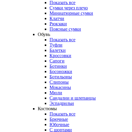
Показать все
Сумки через плечо
Миниатюрные cумки
Клатчи
Рюкзаки
Поясные сумки
Обувь
Показать все
Туфли
Балетки
Кроссовки
Сапоги
Ботинки
Босоножки
Ботильоны
Слипоны
Мокасины
Мюли
Сандалии и шлепанцы
Эспадрильи
Костюмы
Показать все
Брючные
Юбочные
С шортами