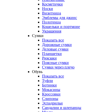
Косметички
Носки
Визитница
Эмблемы для джинс
Полотенца
Кошельки и портмоне
Украшения
Сумки
Показать все
Дорожные сумки
Деловые сумки
Планшетки
Рюкзаки
Поясные сумки
Сумки через плечо
Обувь
Показать все
Туфли
Ботинки
Мокасины
Кроссовки
Слипоны
Эспадрильи
Сандалии и шлепанцы