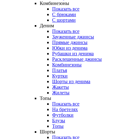
Комбинезоны
Показать все
С брюками
С шортами
Деним
Показать все
Зауженные джинсы
Прямые джинсы
Юбки из денима
Рубашки из денима
Расклешенные джинсы
Комбинезоны
Платья
Куртки
Шорты из денима
Жакеты
Жилеты
Топы
Показать все
На бретелях
Футболки
Блузы
Топы
Шорты
Показать все