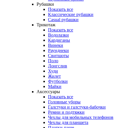
Рубашки
Показать все
Классические рубашки
Casual рубашки
Трикотаж
Показать все
Водолазки
Кардиганы
Винеки
Раунднеки
Свитшоты
Поло
Лонгслив
Худи
Жилет
Футболки
Майки
Аксессуары
Показать все
Головные уборы
Галстуки и галстуки-бабочки
Ремни и подтяжки
Чехлы для мобильных телефонов
Чехлы для планшета
Платки-паше