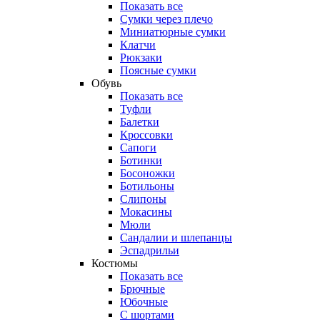
Показать все
Сумки через плечо
Миниатюрные cумки
Клатчи
Рюкзаки
Поясные сумки
Обувь
Показать все
Туфли
Балетки
Кроссовки
Сапоги
Ботинки
Босоножки
Ботильоны
Слипоны
Мокасины
Мюли
Сандалии и шлепанцы
Эспадрильи
Костюмы
Показать все
Брючные
Юбочные
С шортами