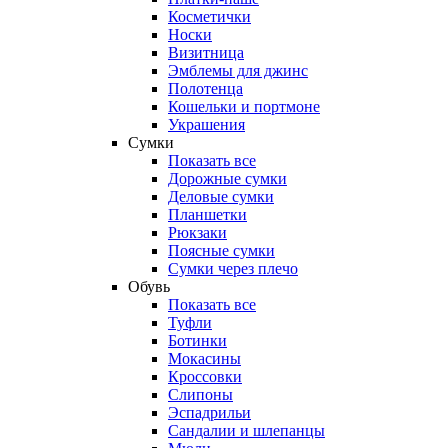
Косметички
Носки
Визитница
Эмблемы для джинс
Полотенца
Кошельки и портмоне
Украшения
Сумки
Показать все
Дорожные сумки
Деловые сумки
Планшетки
Рюкзаки
Поясные сумки
Сумки через плечо
Обувь
Показать все
Туфли
Ботинки
Мокасины
Кроссовки
Слипоны
Эспадрильи
Сандалии и шлепанцы