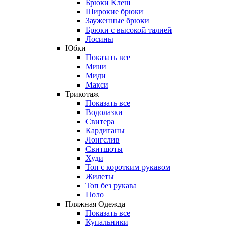
Брюки Клеш
Широкие брюки
Зауженные брюки
Брюки с высокой талией
Лосины
Юбки
Показать все
Мини
Миди
Макси
Трикотаж
Показать все
Водолазки
Свитера
Кардиганы
Лонгслив
Свитшоты
Худи
Топ с коротким рукавом
Жилеты
Топ без рукава
Поло
Пляжная Одежда
Показать все
Купальники