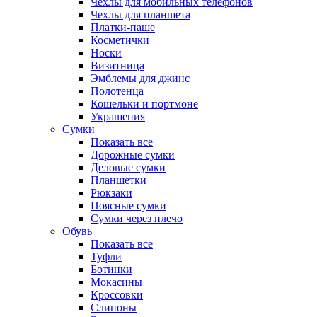
Чехлы для мобильных телефонов
Чехлы для планшета
Платки-паше
Косметички
Носки
Визитница
Эмблемы для джинс
Полотенца
Кошельки и портмоне
Украшения
Сумки
Показать все
Дорожные сумки
Деловые сумки
Планшетки
Рюкзаки
Поясные сумки
Сумки через плечо
Обувь
Показать все
Туфли
Ботинки
Мокасины
Кроссовки
Слипоны