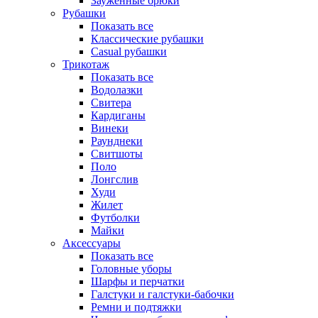
Зауженные брюки
Рубашки
Показать все
Классические рубашки
Casual рубашки
Трикотаж
Показать все
Водолазки
Свитера
Кардиганы
Винеки
Раунднеки
Свитшоты
Поло
Лонгслив
Худи
Жилет
Футболки
Майки
Аксессуары
Показать все
Головные уборы
Шарфы и перчатки
Галстуки и галстуки-бабочки
Ремни и подтяжки