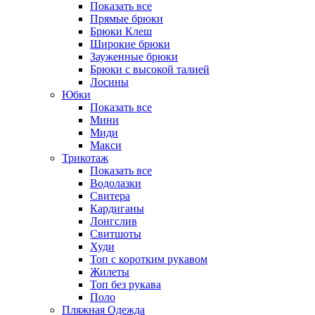
Показать все
Прямые брюки
Брюки Клеш
Широкие брюки
Зауженные брюки
Брюки с высокой талией
Лосины
Юбки
Показать все
Мини
Миди
Макси
Трикотаж
Показать все
Водолазки
Свитера
Кардиганы
Лонгслив
Свитшоты
Худи
Топ с коротким рукавом
Жилеты
Топ без рукава
Поло
Пляжная Одежда