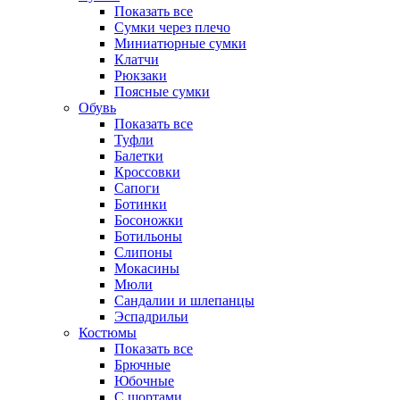
Показать все
Сумки через плечо
Миниатюрные cумки
Клатчи
Рюкзаки
Поясные сумки
Обувь
Показать все
Туфли
Балетки
Кроссовки
Сапоги
Ботинки
Босоножки
Ботильоны
Слипоны
Мокасины
Мюли
Сандалии и шлепанцы
Эспадрильи
Костюмы
Показать все
Брючные
Юбочные
С шортами