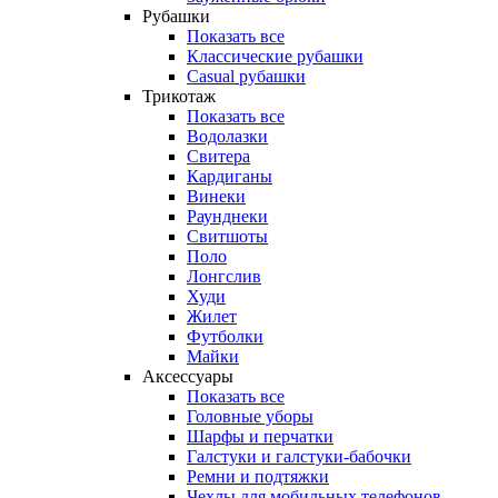
Рубашки
Показать все
Классические рубашки
Casual рубашки
Трикотаж
Показать все
Водолазки
Свитера
Кардиганы
Винеки
Раунднеки
Свитшоты
Поло
Лонгслив
Худи
Жилет
Футболки
Майки
Аксессуары
Показать все
Головные уборы
Шарфы и перчатки
Галстуки и галстуки-бабочки
Ремни и подтяжки
Чехлы для мобильных телефонов