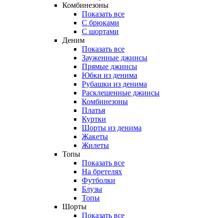
Комбинезоны
Показать все
С брюками
С шортами
Деним
Показать все
Зауженные джинсы
Прямые джинсы
Юбки из денима
Рубашки из денима
Расклешенные джинсы
Комбинезоны
Платья
Куртки
Шорты из денима
Жакеты
Жилеты
Топы
Показать все
На бретелях
Футболки
Блузы
Топы
Шорты
Показать все