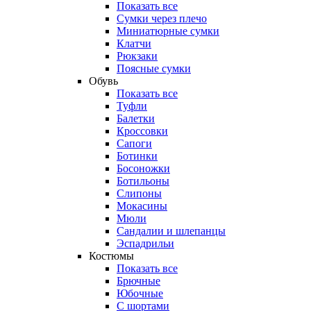
Показать все
Сумки через плечо
Миниатюрные cумки
Клатчи
Рюкзаки
Поясные сумки
Обувь
Показать все
Туфли
Балетки
Кроссовки
Сапоги
Ботинки
Босоножки
Ботильоны
Слипоны
Мокасины
Мюли
Сандалии и шлепанцы
Эспадрильи
Костюмы
Показать все
Брючные
Юбочные
С шортами